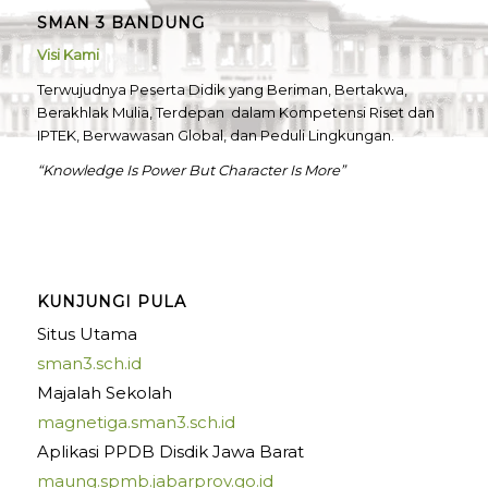
SMAN 3 BANDUNG
Visi Kami
Terwujudnya Peserta Didik yang Beriman, Bertakwa,
Berakhlak Mulia, Terdepan dalam Kompetensi Riset dan
IPTEK, Berwawasan Global, dan Peduli Lingkungan.
“Knowledge Is Power But Character Is More”
KUNJUNGI PULA
Situs Utama
sman3.sch.id
Majalah Sekolah
magnetiga.sman3.sch.id
Aplikasi PPDB Disdik Jawa Barat
maung.spmb.jabarprov.go.id